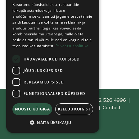
Kasutame küpsiseid sisu, reklaamide
isikupärastamiseks ja liikluse
analüüsimiseks. Samuti jagame teavet meie
saidi kasutamise kohta oma reklaami- ja
analüüsipartneritega, kes võivad seda
kombineerida muu teabega, mille olete
neile esitanud või mille nad on kogunud teie
teenuste kasutamisest.
Privaatsuspoliitika
HÄDAVAJALIKUD KÜPSISED
JÕUDLUSKÜPSISED
REKLAAMKÜPSISED
FUNKTSIONAALSED KÜPSISED
Jõulumäe Tervisespordikeskus SA
|
+372 526 4996
|
info@joulumae.ee
|
Privacy terms
|
Contact
NÕUSTU KÕIGIGA
KEELDU KÕIGIST
NÄITA ÜKSIKASJU